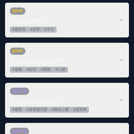
趨勢幣
什麼是趨勢幣？
#
趨勢幣
#
貨幣
#
平台
趨勢幣
如何推薦好友拿趨勢幣？
#
推薦
#
好友
#
獎勵
#
10點
會員方案
如何購買會員通行證？
#
購買
#
會員通行證
#
縣民小舖
#
趨勢幣
會員方案