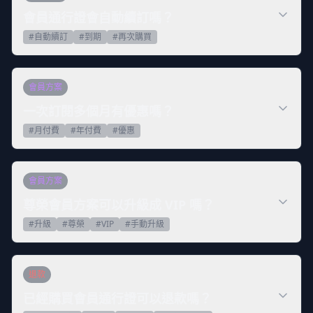
會員通行證會自動續訂嗎？
#
自動續訂
#
到期
#
再次購買
會員方案
一次訂閱多個月有優惠嗎？
#
月付費
#
年付費
#
優惠
會員方案
尊榮會員方案可以升級成 VIP 嗎？
#
升級
#
尊榮
#
VIP
#
手動升級
退款
已經購買會員通行證可以退款嗎？